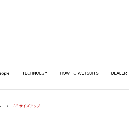
eople
TECHNOLGY
HOW TO WETSUITS
DEALER
ツ
3/2 サイズアップ