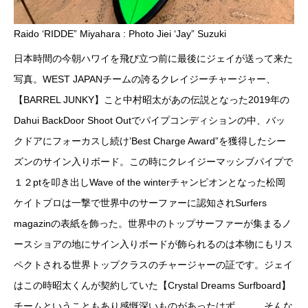
Raido ‘RIDDE” Miyahara : Photo Jiei ‘Jay” Suzuki
日本時間の今朝ハワイを飛び立つ前に最後にジェイが送って来た
写真。WEST JAPANチームの誇るクレイジーチャージャー、
【BARREL JUNKY】こと中村昭太があの伝説となった2019年の
Dahui BackDoor Shoot Outでパイプコンディションの中、バッ
クドアにフォーカスし続け’Best Charge Award”を獲得したシー
ズンのサイン入りボード。この時にクレイジーマッシブパイプで
１２ptを叩き出しWave of the winterチャンピオンとなった松岡
ケイトプロは一撃で世界中のサーファーに認知されSurfers
magazinの表紙を飾った。世界中のトップサーファーが集まるノ
ースショアの地にサイン入りボードが飾られるのは本物にもリス
ペクトされる世界トップクラスのチャージャーの証です。ジェイ
はこの時昭太くんが契約していた【Crystal Dreams Surfboard】
チームということもあり感慨深いものがあったはず。 …そんな