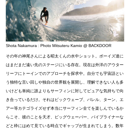
Shota Nakamura : Photo Mitsuteru Kamio @ BACKDOOR
その年の神尾さんによる昭太くんの水中ショット。ボーイズ達に
はまだまだ遠い先のステージにいる存在。現在は外洋のアウター
リーフにトーインでのアプローチを探求中。自分でも宇宙語とい
う独特な言い回しや独自の世界観を展開し、理解できない人も多
いけども単純に誰よりもサーフィンに対してピュアな気持ちで向
き合っているだけ。それはビックウェーブ、バレル、ターン、エ
アー等カテゴライズせず本当にサーフィン全てを楽しんでいるか
らこそ、彼のことを天才、ビッグウェーバー、パイプライナーな
どと枠にはめて見ている時点でギャップが生まれてしまう。数年