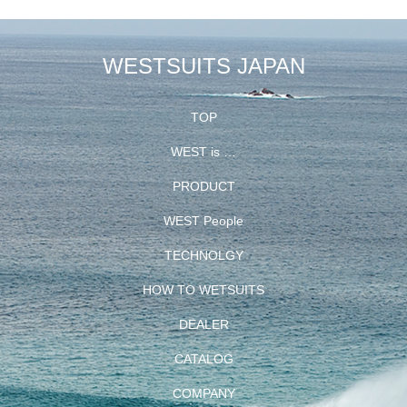
WESTSUITS JAPAN
TOP
WEST is …
PRODUCT
WEST People
TECHNOLGY
HOW TO WETSUITS
DEALER
CATALOG
COMPANY